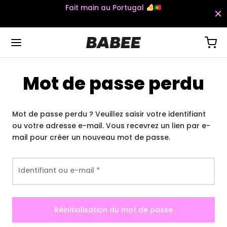
Fait main au Portugal
Mot de passe perdu
Back
Back
Back
Back
Mot de passe perdu ? Veuillez saisir votre identifiant
UES
TS
ESSOIRES
ou votre adresse e-mail. Vous recevrez un lien par e-
mail pour créer un nouveau mot de passe.
es courtes
sières
gings
ussettes
ues longues
binaisons
ts
Obligatoire
Identifiant ou e-mail
*
Réinitialisation du mot de passe