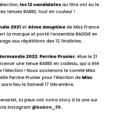
’élection,
les 12 candidates
au titre ont eu le
 les tenues BABEE, tout en couleur !
die 2021
et
4ème dauphine
de Miss France
rt la marque et porté l’ensemble BADDIE en
sage aux répétitions des 12 finalistes.
 Normandie 2022
,
Perrine Prunier
, élue le 21
recevoir une tenue BABEE en cadeau, qui a été
 l’élection !
Nous soutenons le comité Miss
lle Perrine Prunier pour l’élection de
Miss
 aura lieu le
Samedi 17 Décembre
.
tenariat, tu peux voir notre story à la une sur
pte instagram
@babee_fit
.