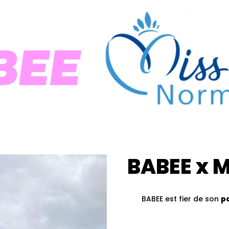
BABEE x 
BABEE est fier de son
p