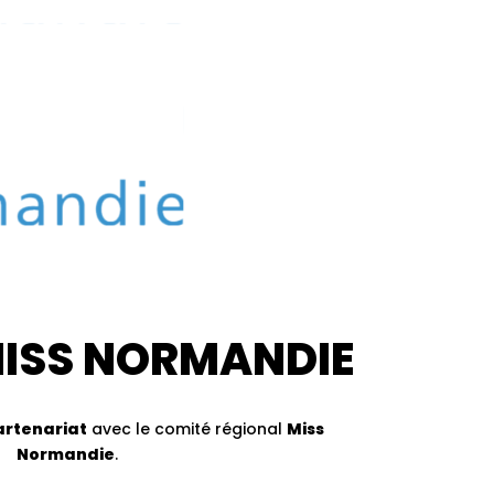
MISS NORMANDIE
artenariat
avec le comité régional
Miss
Normandie
.