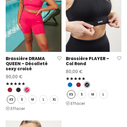
Brassière DRAMA
Brassière PLAYER –
QUEEN – Décolleté
Col Rond
sexy croisé
80,00
€
90,00
€
Note
sur 5
Note
sur 5
XS
S
M
L
XS
S
M
L
XL
Effacer
Effacer