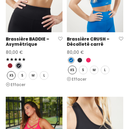
Brassière BADDIE –
Brassière CRUSH –
Asymétrique
Décolleté carré
80,00
€
80,00
€
Note
sur 5
XS
S
M
L
XS
S
M
L
Effacer
Effacer