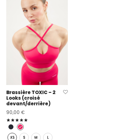
Brassière TOXIC – 2
Looks (croisé
devant/derrière)
90,00
€
Note
sur 5
XS
S
M
L