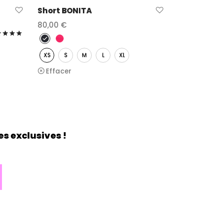
Short BONITA
80,00
€
Note
sur 5
Choix des options
XS
S
M
L
XL
Effacer
s exclusives !