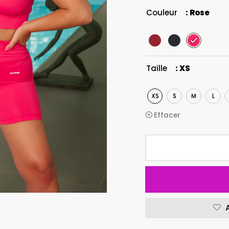
Couleur
: Rose
Taille
: XS
XS
S
M
L
Effacer