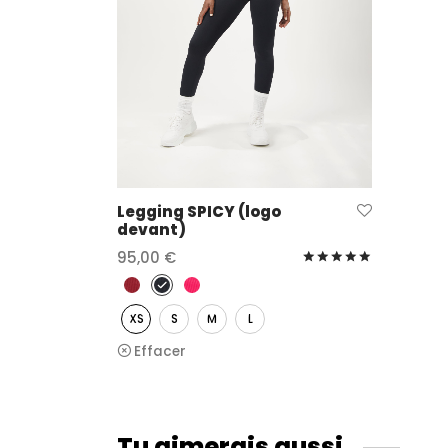
Legging SPICY (logo
devant)
95,00
€
Note
sur 5
Choix des options
XS
S
M
L
Effacer
Tu aimerais aussi