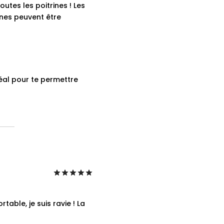
utes les poitrines ! Les
ines peuvent être
idéal pour te permettre
Note
sur 5
able, je suis ravie ! La