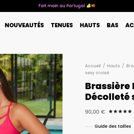
Fait main au Portugal
NOUVEAUTÉS
TENUES
HAUTS
BAS
AC
Accueil
/
Hauts
/
Bra
sexy croisé
Brassière
Décolleté 
90,00
€
Guide des tailles