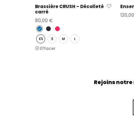
Ense
Brassière CRUSH – Décolleté
carré
120,0
80,00
€
Choix
Choix des options
XS
S
M
L
Effacer
Rejoins notre