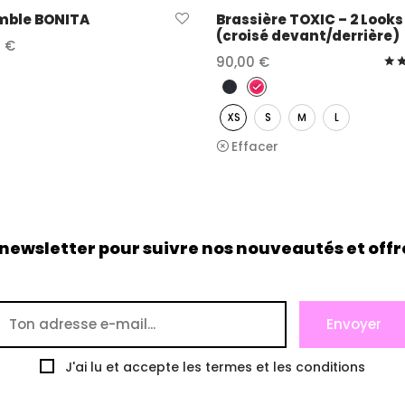
mble BONITA
Brassière TOXIC – 2 Looks
(croisé devant/derrière)
0
€
90,00
€
 des options
Choix des options
XS
S
M
L
Effacer
 newsletter pour suivre nos nouveautés et offre
J'ai lu et accepte les termes et les conditions