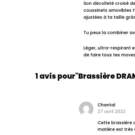
Son décolleté croisé de
coussinets amovibles t’
ajustées à ta taille gr
Tu peux la combiner ave
Léger, ultra-respirant e
de faire tous tes move
1 avis pour
Brassière DRAM
Chantal
27 avril 2022
Cette brassière a
matière est très 