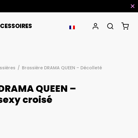
CESSOIRES
ssières
/
Brassière DRAMA QUEEN – Décolleté
 DRAMA QUEEN –
sexy croisé
Noté
sur 5 basé sur
1
notation client